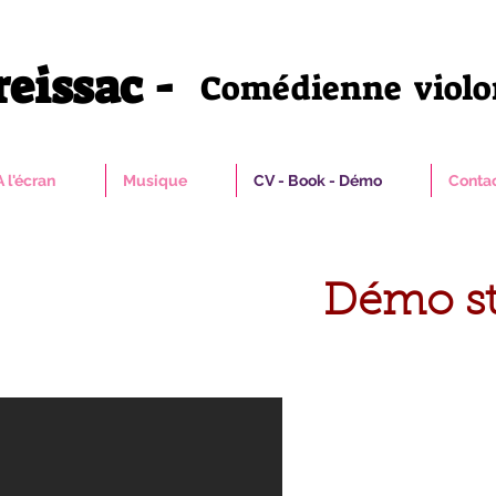
eissac -
Comédienne violo
A l'écran
Musique
CV - Book - Démo
Conta
Démo st